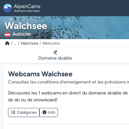
AlpenCams
Webcams des Alpes
Walchsee
Autriche
...
Walchsee
Webcams
Domaine skiable
Webcams Walchsee
Consultez les conditions d'enneigement et les prévisions 
Découvrez les 1 webcams en direct du domaine skiable de Wal
de ski ou de snowboard!
Catégories
Info