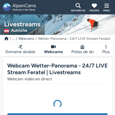
AlpenCams
Webcams des Alpes
RECHERCHE
FAVORIS
MENU
Livestreams
Autriche
...
Webcams
Wetter-Panorama - 24/7 LIVE Stream Feratel
Domaine skiable
Webcams
Pistes de ski
Plus
Webcam Wetter-Panorama - 24/7 LIVE
Stream Feratel | Livestreams
Webcam vidéo en direct
édia est en cours de chargement...