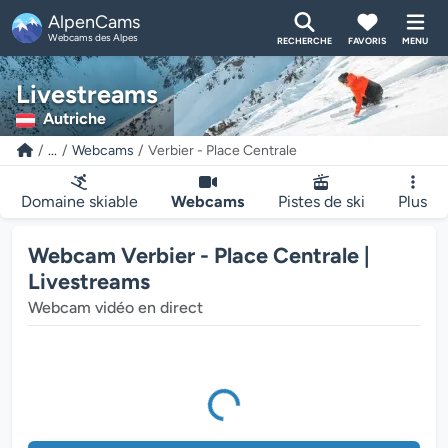
AlpenCams
Webcams des Alpes
RECHERCHE
FAVORIS
MENU
Livestreams
Autriche
...
Webcams
Verbier - Place Centrale
Domaine skiable
Webcams
Pistes de ski
Plus
Webcam Verbier - Place Centrale |
Livestreams
Webcam vidéo en direct