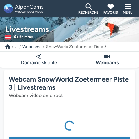
AlpenCams
Webcams des Alpes
RECHERCHE
FAVORIS
MENU
Livestreams
Autriche
...
Webcams
SnowWorld Zoetermeer Piste 3
Domaine skiable
Webcams
Webcam SnowWorld Zoetermeer Piste
3 | Livestreams
Webcam vidéo en direct