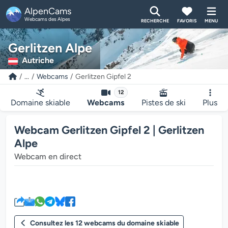
AlpenCams
Webcams des Alpes
RECHERCHE
FAVORIS
MENU
Gerlitzen Alpe
Autriche
...
Webcams
Gerlitzen Gipfel 2
12
Domaine skiable
Webcams
Pistes de ski
Plus
Webcam Gerlitzen Gipfel 2 | Gerlitzen
Alpe
Webcam en direct
Le lecteur multimédia de la we
Consultez les 12 webcams du domaine skiable