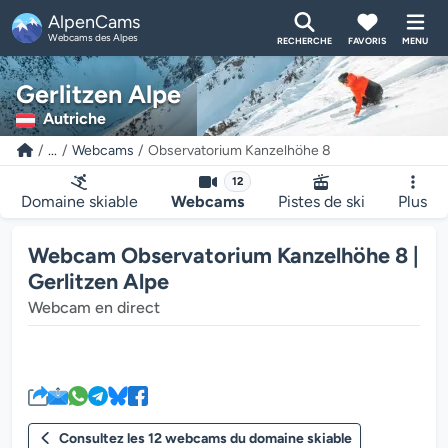
AlpenCams
Webcams des Alpes
RECHERCHE
FAVORIS
MENU
Gerlitzen Alpe
Autriche
...
Webcams
Observatorium Kanzelhöhe 8
12
Domaine skiable
Webcams
Pistes de ski
Plus
Webcam Observatorium Kanzelhöhe 8 |
Gerlitzen Alpe
Webcam en direct
Le lecteur multimédia de la we
Consultez les 12 webcams du domaine skiable