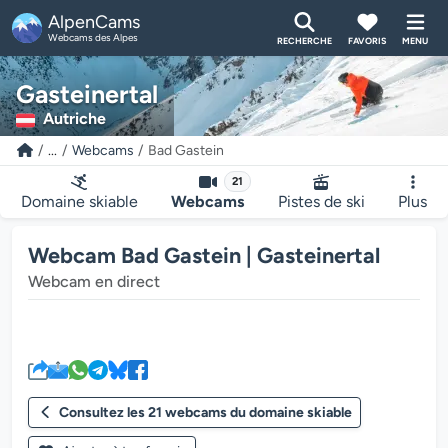
AlpenCams
Webcams des Alpes
RECHERCHE
FAVORIS
MENU
Gasteinertal
Autriche
...
Webcams
Bad Gastein
21
Domaine skiable
Webcams
Pistes de ski
Plus
Webcam Bad Gastein | Gasteinertal
Webcam en direct
Le lecteur multimédia de la we
Consultez les 21 webcams du domaine skiable