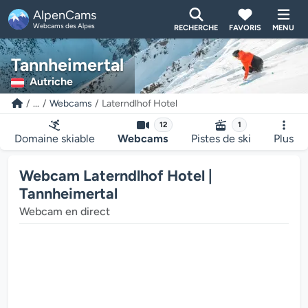
AlpenCams
Webcams des Alpes
RECHERCHE
FAVORIS
MENU
Tannheimertal
Autriche
...
Webcams
Laterndlhof Hotel
12
1
Domaine skiable
Webcams
Pistes de ski
Plus
Webcam Laterndlhof Hotel |
Tannheimertal
Webcam en direct