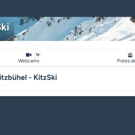
Ski
16
Webcams
Pistes d
itzbühel - KitzSki
r