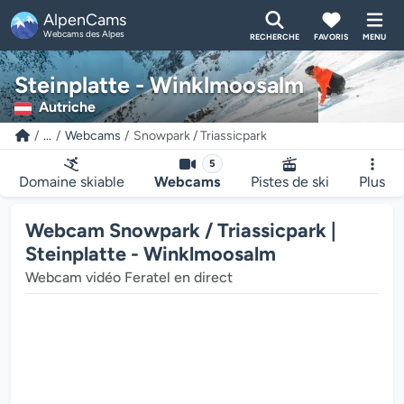
AlpenCams
Webcams des Alpes
RECHERCHE
FAVORIS
MENU
Steinplatte - Winklmoosalm
Autriche
...
Webcams
Snowpark / Triassicpark
5
Domaine skiable
Webcams
Pistes de ski
Plus
Webcam Snowpark / Triassicpark |
Steinplatte - Winklmoosalm
Webcam vidéo Feratel en direct