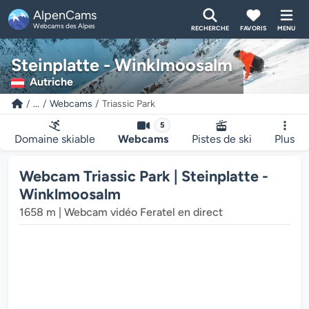
AlpenCams
Webcams des Alpes
RECHERCHE
FAVORIS
MENU
Steinplatte - Winklmoosalm
Autriche
...
Webcams
Triassic Park
5
Domaine skiable
Webcams
Pistes de ski
Plus
Webcam Triassic Park | Steinplatte -
Winklmoosalm
1658 m | Webcam vidéo Feratel en direct