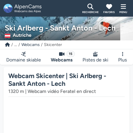
AlpenCams
Webcams des Alpes
RECHERCHE
FAVORIS
MENU
Ski Arlberg - Sankt Anton - Lech
Autriche
...
Webcams
Skicenter
15
Domaine skiable
Webcams
Pistes de ski
Plus
Webcam Skicenter | Ski Arlberg -
Sankt Anton - Lech
1320 m | Webcam vidéo Feratel en direct