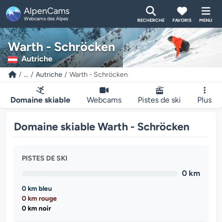
AlpenCams
Webcams des Alpes
RECHERCHE
FAVORIS
MENU
Warth - Schröcken
Autriche
...
Autriche
Warth - Schröcken
Domaine skiable
Webcams
Pistes de ski
Plus
Domaine skiable Warth - Schröcken
PISTES DE SKI
0 km
0 km bleu
0 km rouge
0 km noir