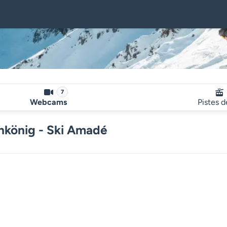
7
Webcams
Pistes d
hkönig - Ski Amadé