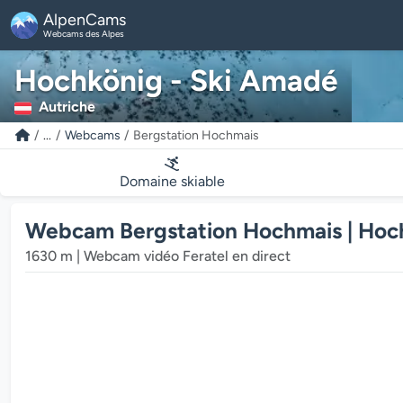
AlpenCams
Webcams des Alpes
Hochkönig - Ski Amadé
Autriche
...
Webcams
Bergstation Hochmais
Domaine skiable
Webcam Bergstation Hochmais | Hoc
1630 m | Webcam vidéo Feratel en direct