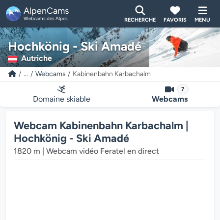
AlpenCams
Webcams des Alpes
RECHERCHE
FAVORIS
MENU
Hochkönig - Ski Amadé
Autriche
...
Webcams
Kabinenbahn Karbachalm
7
Domaine skiable
Webcams
Webcam Kabinenbahn Karbachalm |
Hochkönig - Ski Amadé
1820 m | Webcam vidéo Feratel en direct