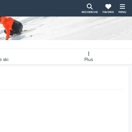
RECHERCHE
FAVORIS
MENU
e ski
Plus
bcam charge...