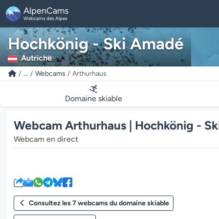
AlpenCams
Webcams des Alpes
Hochkönig - Ski Amadé
Autriche
...
Webcams
Arthurhaus
Domaine skiable
Webcam Arthurhaus | Hochkönig - S
Webcam en direct
Consultez les 7 webcams du domaine skiable