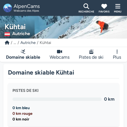
AlpenCams
Webcams des Alpes
RECHERCHE
FAVORIS
MENU
Kühtai
Autriche
...
Autriche
Kühtai
Domaine skiable
Webcams
Pistes de ski
Plus
Domaine skiable Kühtai
PISTES DE SKI
0 km
0 km bleu
0 km rouge
0 km noir