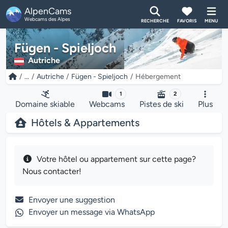
AlpenCams
Webcams des Alpes
RECHERCHE
FAVORIS
MENU
Fügen - Spieljoch
Autriche
...
Autriche
Fügen - Spieljoch
Hébergement
1
2
Domaine skiable
Webcams
Pistes de ski
Plus
Hôtels & Appartements
Votre hôtel ou appartement sur cette page?
Nous contacter!
Envoyer une suggestion
Envoyer un message via WhatsApp