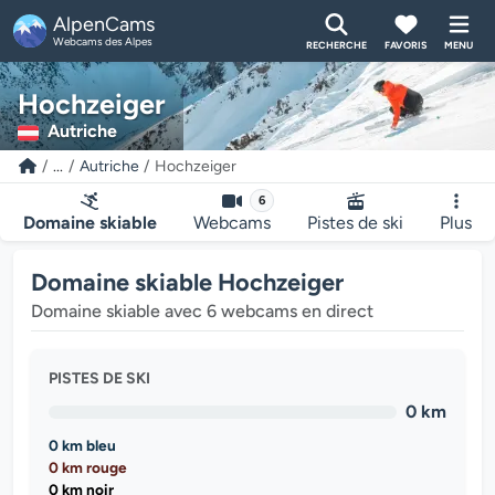
AlpenCams
Webcams des Alpes
RECHERCHE
FAVORIS
MENU
Hochzeiger
Autriche
...
Autriche
Hochzeiger
6
Domaine skiable
Webcams
Pistes de ski
Plus
Domaine skiable Hochzeiger
Domaine skiable avec 6 webcams en direct
PISTES DE SKI
0 km
0 km bleu
0 km rouge
0 km noir