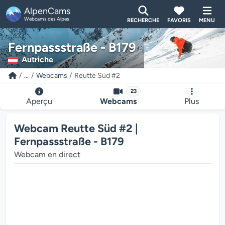
AlpenCams
Webcams des Alpes
RECHERCHE
FAVORIS
MENU
Fernpassstraße - B179
Autriche
...
Webcams
Reutte Süd #2
23
Aperçu
Webcams
Plus
Webcam Reutte Süd #2 |
Fernpassstraße - B179
Webcam en direct