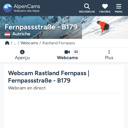
AlpenCams
Webcams des Alpes
RECHERCHE
FAVORIS
MENU
Fernpassstraße - B179
Autriche
...
Webcams
Rastland Fernpass
23
Aperçu
Webcams
Plus
Webcam Rastland Fernpass |
Fernpassstraße - B179
Webcam en direct