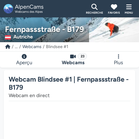
AlpenCams
Webcams des Alpes
RECHERCHE
FAVORIS
MENU
Fernpassstraße - B179
Autriche
...
Webcams
Blindsee #1
23
Aperçu
Webcams
Plus
Webcam Blindsee #1 | Fernpassstraße -
B179
Webcam en direct