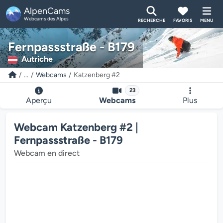
AlpenCams
Webcams des Alpes
RECHERCHE
FAVORIS
MENU
Fernpassstraße - B179
Autriche
...
Webcams
Katzenberg #2
23
Aperçu
Webcams
Plus
Webcam Katzenberg #2 |
Fernpassstraße - B179
Webcam en direct