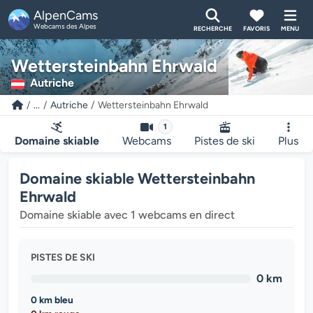
AlpenCams
Webcams des Alpes
RECHERCHE
FAVORIS
MENU
Wettersteinbahn Ehrwald
Autriche
...
Autriche
Wettersteinbahn Ehrwald
1
Domaine skiable
Webcams
Pistes de ski
Plus
Domaine skiable Wettersteinbahn
Ehrwald
Domaine skiable avec 1 webcams en direct
PISTES DE SKI
0 km
0 km bleu