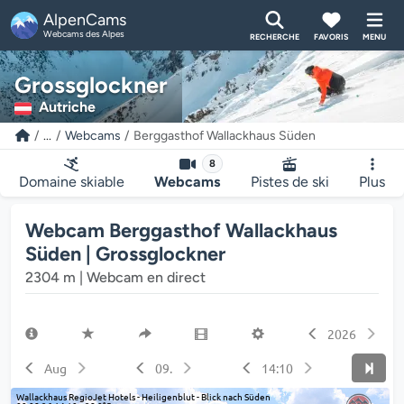
AlpenCams
Webcams des Alpes
RECHERCHE
FAVORIS
MENU
Grossglockner
Autriche
...
Webcams
Berggasthof Wallackhaus Süden
8
Domaine skiable
Webcams
Pistes de ski
Plus
Webcam Berggasthof Wallackhaus
Süden | Grossglockner
2304 m | Webcam en direct