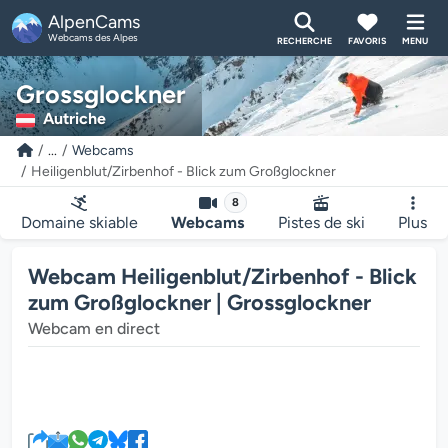
AlpenCams
Webcams des Alpes
RECHERCHE
FAVORIS
MENU
Grossglockner
Autriche
...
Webcams
Heiligenblut/Zirbenhof - Blick zum Großglockner
8
Domaine skiable
Webcams
Pistes de ski
Plus
Webcam Heiligenblut/Zirbenhof - Blick
zum Großglockner | Grossglockner
Webcam en direct
Le lecteur multimédia de la we