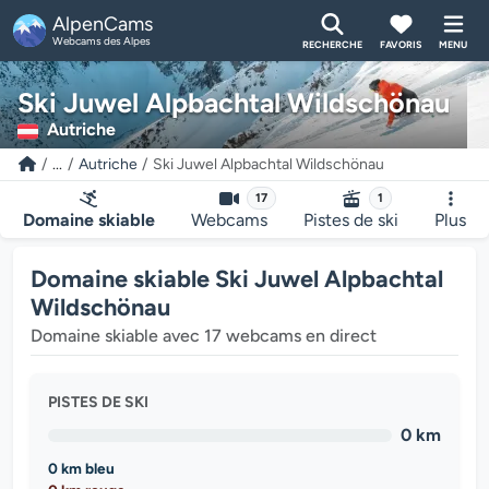
AlpenCams
Webcams des Alpes
RECHERCHE
FAVORIS
MENU
Ski Juwel Alpbachtal Wildschönau
Autriche
...
Autriche
Ski Juwel Alpbachtal Wildschönau
17
1
Domaine skiable
Webcams
Pistes de ski
Plus
Domaine skiable Ski Juwel Alpbachtal
Wildschönau
Domaine skiable avec 17 webcams en direct
PISTES DE SKI
0 km
0 km bleu