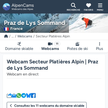
AlpenCams
Webcams des Alpes
RECHERCHE
FAVORIS
MENU
Praz de Lys Sommand
France
...
Webcams
Secteur Platières Alpin
11
Domaine skiable
Webcams
Pistes de ski
Plus
Webcam Secteur Platières Alpin | Praz
de Lys Sommand
Webcam en direct
Le lecteur multimédia de la we
Consultez les 11 webcams du domaine skiable