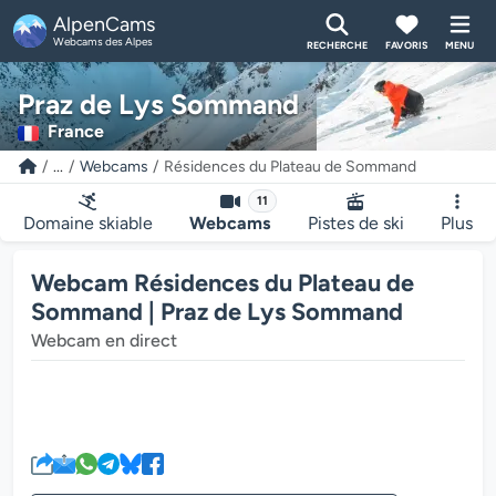
AlpenCams
Webcams des Alpes
RECHERCHE
FAVORIS
MENU
Praz de Lys Sommand
France
...
Webcams
Résidences du Plateau de Sommand
11
Domaine skiable
Webcams
Pistes de ski
Plus
Webcam Résidences du Plateau de
Sommand | Praz de Lys Sommand
Webcam en direct
Le lecteur multimédia de la we