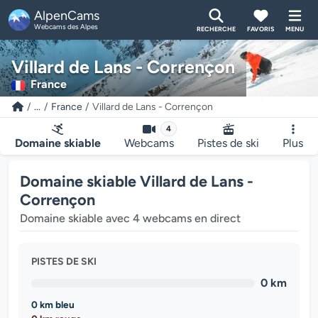
AlpenCams
Webcams des Alpes
RECHERCHE
FAVORIS
MENU
Villard de Lans - Corrençon
France
...
France
Villard de Lans - Corrençon
4
Domaine skiable
Webcams
Pistes de ski
Plus
Domaine skiable Villard de Lans -
Corrençon
Domaine skiable avec 4 webcams en direct
PISTES DE SKI
0 km
0 km bleu