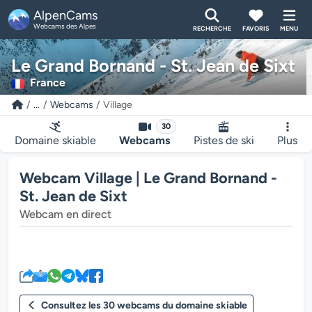
AlpenCams
Webcams des Alpes
RECHERCHE
FAVORIS
MENU
Le Grand Bornand - St. Jean de Sixt
France
...
Webcams
Village
30
Domaine skiable
Webcams
Pistes de ski
Plus
Webcam Village | Le Grand Bornand -
St. Jean de Sixt
Webcam en direct
Le lecteur multimédia de la we
Consultez les 30 webcams du domaine skiable