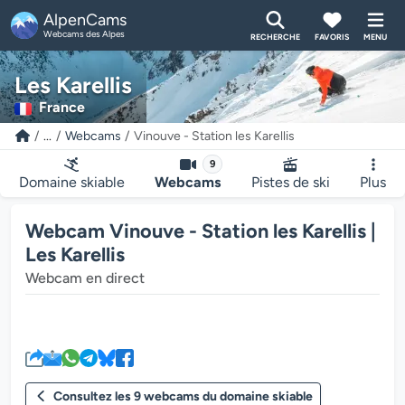
AlpenCams
Webcams des Alpes
RECHERCHE
FAVORIS
MENU
Les Karellis
France
...
Webcams
Vinouve - Station les Karellis
9
Domaine skiable
Webcams
Pistes de ski
Plus
Webcam Vinouve - Station les Karellis |
Les Karellis
Webcam en direct
Le lecteur multimédia de la we
Consultez les 9 webcams du domaine skiable