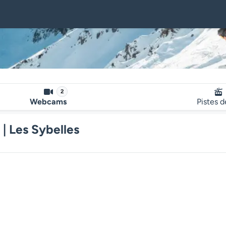
2
Webcams
Pistes d
| Les Sybelles
Le lecteur multimédia de la we