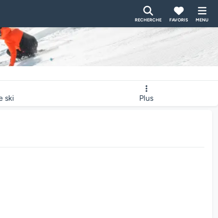
RECHERCHE
FAVORIS
MENU
e ski
Plus
bcam charge...