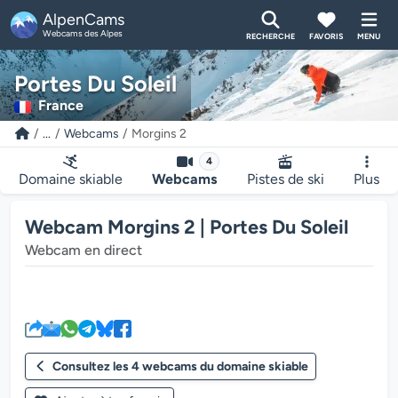
AlpenCams
Webcams des Alpes
RECHERCHE
FAVORIS
MENU
Portes Du Soleil
France
...
Webcams
Morgins 2
4
Domaine skiable
Webcams
Pistes de ski
Plus
Webcam Morgins 2 | Portes Du Soleil
Webcam en direct
Le lecteur multimédia de la we
Consultez les 4 webcams du domaine skiable