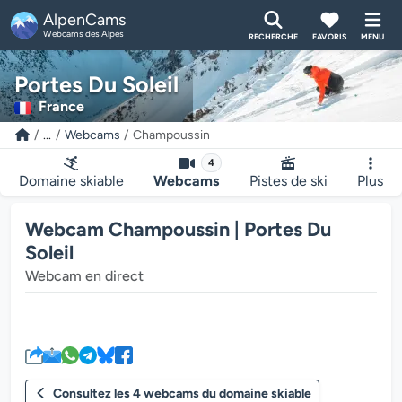
AlpenCams
Webcams des Alpes
RECHERCHE
FAVORIS
MENU
Portes Du Soleil
France
...
Webcams
Champoussin
4
Domaine skiable
Webcams
Pistes de ski
Plus
Webcam Champoussin | Portes Du
Soleil
Webcam en direct
Le lecteur multimédia de la we
Consultez les 4 webcams du domaine skiable