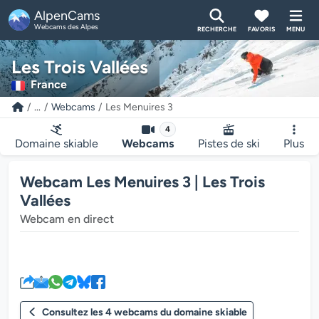
AlpenCams
Webcams des Alpes
RECHERCHE
FAVORIS
MENU
Les Trois Vallées
France
...
Webcams
Les Menuires 3
4
Domaine skiable
Webcams
Pistes de ski
Plus
Webcam Les Menuires 3 | Les Trois
Vallées
Webcam en direct
Le lecteur multimédia de la we
Consultez les 4 webcams du domaine skiable