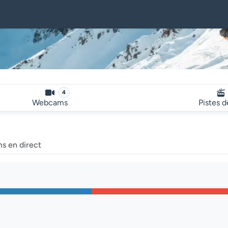
4
Webcams
Pistes d
s en direct