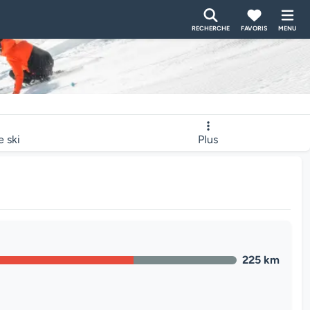
RECHERCHE
FAVORIS
MENU
e ski
Plus
225 km