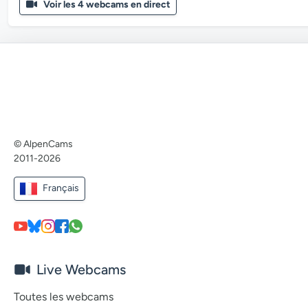
Voir les 4 webcams en direct
© AlpenCams
2011-2026
Français
Live Webcams
Toutes les webcams