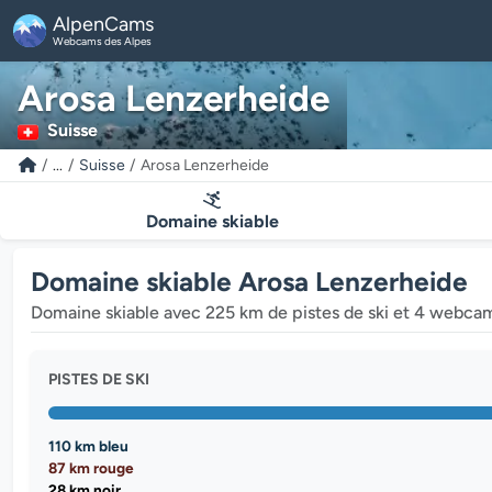
AlpenCams
Webcams des Alpes
Arosa Lenzerheide
Suisse
...
Suisse
Arosa Lenzerheide
Domaine skiable
Domaine skiable Arosa Lenzerheide
Domaine skiable avec 225 km de pistes de ski et 4 webcam
PISTES DE SKI
110 km bleu
87 km rouge
28 km noir