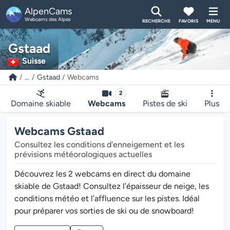
AlpenCams
Webcams des Alpes
RECHERCHE
FAVORIS
MENU
Gstaad
Suisse
...
Gstaad
Webcams
2
Domaine skiable
Webcams
Pistes de ski
Plus
Webcams Gstaad
Consultez les conditions d'enneigement et les
prévisions météorologiques actuelles
Découvrez les 2 webcams en direct du domaine
skiable de Gstaad! Consultez l’épaisseur de neige, les
conditions météo et l’affluence sur les pistes. Idéal
pour préparer vos sorties de ski ou de snowboard!