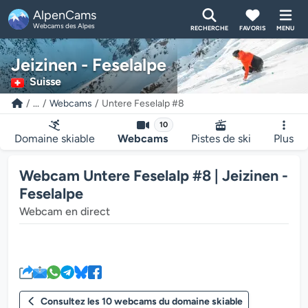
AlpenCams
Webcams des Alpes
RECHERCHE
FAVORIS
MENU
Jeizinen - Feselalpe
Suisse
...
Webcams
Untere Feselalp #8
10
Domaine skiable
Webcams
Pistes de ski
Plus
Webcam Untere Feselalp #8 | Jeizinen -
Feselalpe
Webcam en direct
Le lecteur multimédia de la we
Consultez les 10 webcams du domaine skiable