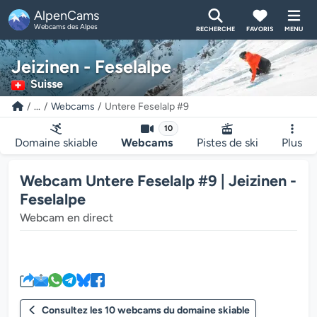
AlpenCams
Webcams des Alpes
RECHERCHE
FAVORIS
MENU
Jeizinen - Feselalpe
Suisse
...
Webcams
Untere Feselalp #9
10
Domaine skiable
Webcams
Pistes de ski
Plus
Webcam Untere Feselalp #9 | Jeizinen -
Feselalpe
Webcam en direct
Le lecteur multimédia de la we
Consultez les 10 webcams du domaine skiable