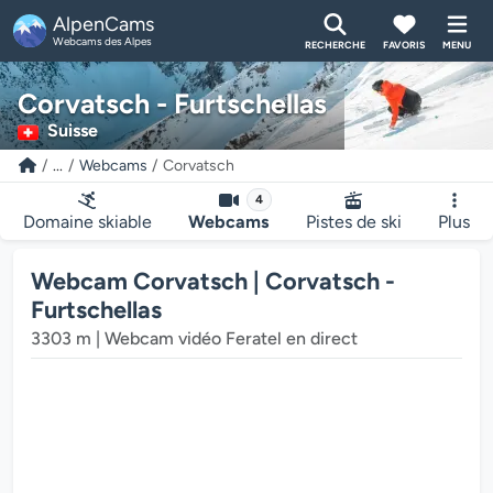
AlpenCams
Webcams des Alpes
RECHERCHE
FAVORIS
MENU
Corvatsch - Furtschellas
Suisse
...
Webcams
Corvatsch
4
Domaine skiable
Webcams
Pistes de ski
Plus
Webcam Corvatsch | Corvatsch -
Furtschellas
cteur multimédia de la webcam charge...
3303 m | Webcam vidéo Feratel en direct