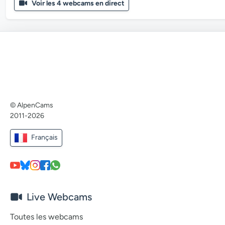
Voir les 4 webcams en direct
© AlpenCams
2011-2026
Français
Live Webcams
Toutes les webcams