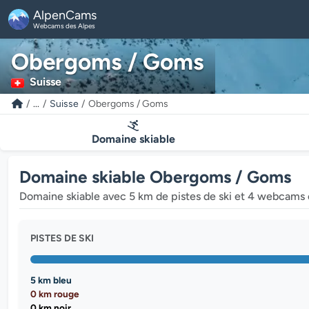
AlpenCams
Webcams des Alpes
Obergoms / Goms
Suisse
...
Suisse
Obergoms / Goms
Domaine skiable
Domaine skiable Obergoms / Goms
Domaine skiable avec 5 km de pistes de ski et 4 webcams 
PISTES DE SKI
5 km bleu
0 km rouge
0 km noir