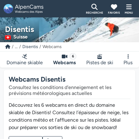
AlpenCams
Webcams des Alpes
RECHERCHE
FAVORIS
MENU
Disentis
Suisse
...
Disentis
Webcams
6
Domaine skiable
Webcams
Pistes de ski
Plus
Webcams Disentis
Consultez les conditions d'enneigement et les
prévisions météorologiques actuelles
Découvrez les 6 webcams en direct du domaine
skiable de Disentis! Consultez l’épaisseur de neige, les
conditions météo et l’affluence sur les pistes. Idéal
pour préparer vos sorties de ski ou de snowboard!