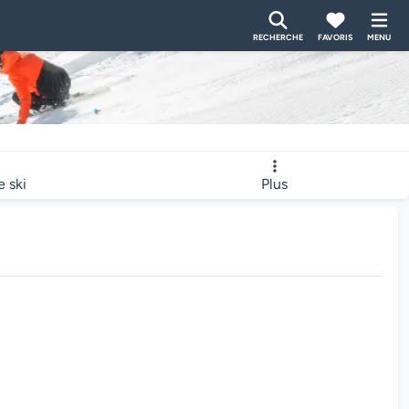
RECHERCHE
FAVORIS
MENU
e ski
Plus
bcam charge...