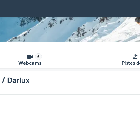
6
Webcams
Pistes d
 / Darlux
Le lecteur multimédia de la we