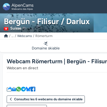
AlpenCams
Webcams des Alpes
Bergün - Filisur / Darlux
Suisse
...
Webcams
Römerturm
Domaine skiable
Webcam Römerturm | Bergün - Filisur
Webcam en direct
Consultez les 6 webcams du domaine skiable