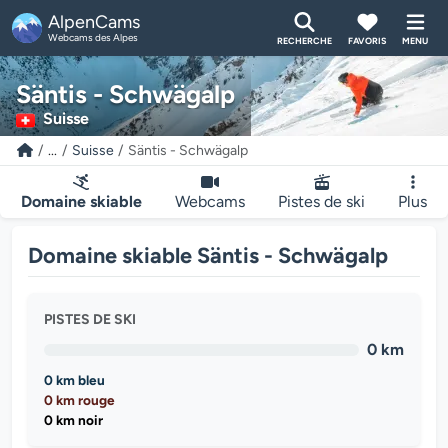
AlpenCams
Webcams des Alpes
RECHERCHE
FAVORIS
MENU
Säntis - Schwägalp
Suisse
...
Suisse
Säntis - Schwägalp
Domaine skiable
Webcams
Pistes de ski
Plus
Domaine skiable Säntis - Schwägalp
PISTES DE SKI
0 km
0 km bleu
0 km rouge
0 km noir