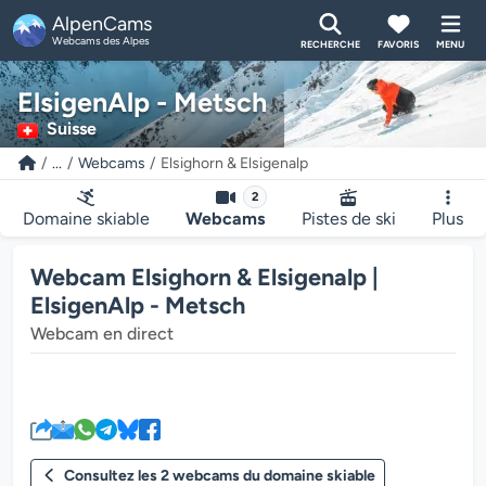
AlpenCams
Webcams des Alpes
RECHERCHE
FAVORIS
MENU
ElsigenAlp - Metsch
Suisse
...
Webcams
Elsighorn & Elsigenalp
2
Domaine skiable
Webcams
Pistes de ski
Plus
Webcam Elsighorn & Elsigenalp |
ElsigenAlp - Metsch
Webcam en direct
Le lecteur multimédia de la we
Consultez les 2 webcams du domaine skiable