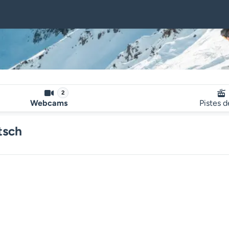
2
Webcams
Pistes d
tsch
Le lecteur multimédia de la we