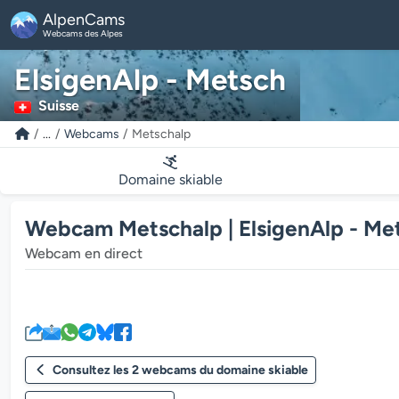
AlpenCams
Webcams des Alpes
ElsigenAlp - Metsch
Suisse
...
Webcams
Metschalp
Domaine skiable
Webcam Metschalp | ElsigenAlp - Me
Webcam en direct
Consultez les 2 webcams du domaine skiable