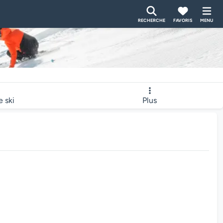
RECHERCHE
FAVORIS
MENU
e ski
Plus
bcam charge...