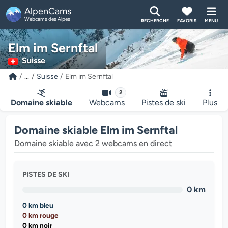
AlpenCams
Webcams des Alpes
RECHERCHE
FAVORIS
MENU
Elm im Sernftal
Suisse
...
Suisse
Elm im Sernftal
2
Domaine skiable
Webcams
Pistes de ski
Plus
Domaine skiable Elm im Sernftal
Domaine skiable avec 2 webcams en direct
PISTES DE SKI
0 km
0 km bleu
0 km rouge
0 km noir