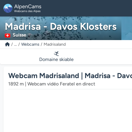
AlpenCams
Webcams des Alpes
Madrisa - Davos Klosters
Suisse
...
Webcams
Madrisaland
Domaine skiable
Webcam Madrisaland | Madrisa - Davo
1892 m | Webcam vidéo Feratel en direct