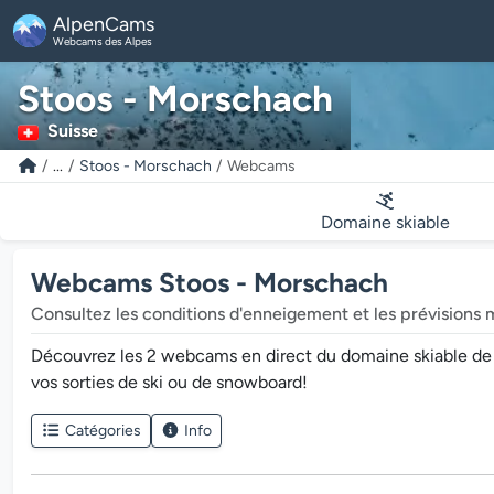
AlpenCams
Webcams des Alpes
Stoos - Morschach
Suisse
...
Stoos - Morschach
Webcams
Domaine skiable
Webcams Stoos - Morschach
Consultez les conditions d'enneigement et les prévisions 
Découvrez les 2 webcams en direct du domaine skiable de St
vos sorties de ski ou de snowboard!
Catégories
Info